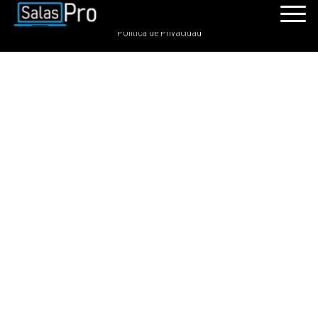
SalasPro 2021 - Todos los derechos reservados. GRDIGITAL S.A.C
Política de Privacidad
INICIO
RECURSOS
PAQUETES
EVENTOS
SALAS
CONTÁCTENOS
REGÍSTRATE
INGRESAR