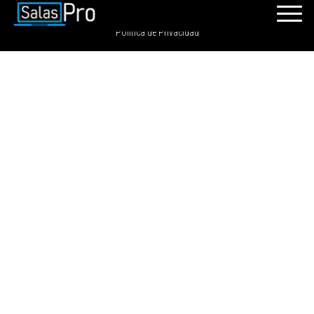
SalasPro 2021 - Todos los derechos reservados. GRDIGITAL S.A.C
Política de Privacidad
INICIO
RECURSOS
PAQUETES
EVENTOS
SALAS
CONTÁCTENOS
REGÍSTRATE
INGRESAR