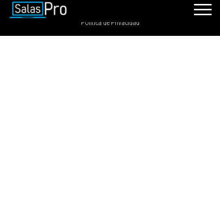
SalasPro 2021 - Todos los derechos reservados. GRDIGITAL S.A.C
Política de Privacidad
INICIO
RECURSOS
PAQUETES
EVENTOS
SALAS
CONTÁCTENOS
REGÍSTRATE
INGRESAR