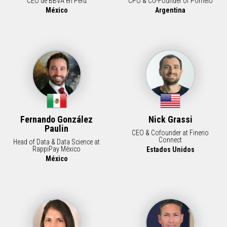
CEO de BBVA en Perú
CPO & Co-Founder of Pomelo
México
Argentina
Fernando González
Nick Grassi
Paulin
CEO & Cofounder at Finerio
Connect
Head of Data & Data Science at
RappiPay México
Estados Unidos
México