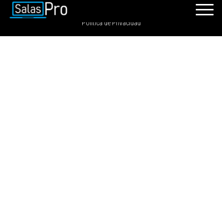
SalasPro 2021 - Todos los derechos reservados. GRDIGITAL S.A.C
Política de Privacidad
INICIO
RECURSOS
PAQUETES
EVENTOS
SALAS
CONTÁCTENOS
REGÍSTRATE
INGRESAR