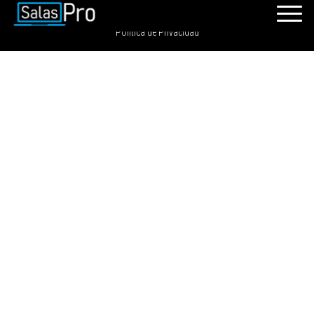
SalasPro 2021 - Todos los derechos reservados. GRDIGITAL S.A.C
Política de Privacidad
INICIO
RECURSOS
PAQUETES
EVENTOS
SALAS
CONTÁCTENOS
REGÍSTRATE
INGRESAR