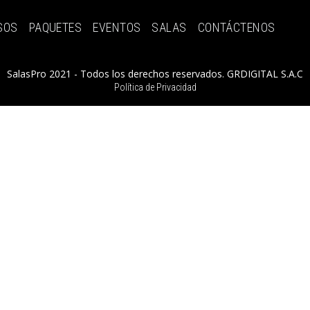
SOS
PAQUETES
EVENTOS
SALAS
CONTÁCTENOS
SalasPro 2021 - Todos los derechos reservados. GRDIGITAL S.A.C
Política de Privacidad