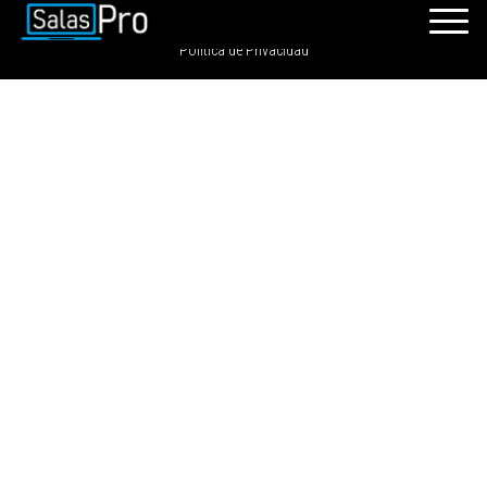
SalasPro 2021 - Todos los derechos reservados. GRDIGITAL S.A.C
Política de Privacidad
INICIO
RECURSOS
PAQUETES
EVENTOS
SALAS
CONTÁCTENOS
REGÍSTRATE
INGRESAR