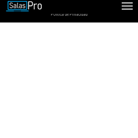
SalasPro 2021 - Todos los derechos reservados. GRDIGITAL S.A.C
Política de Privacidad
INICIO
RECURSOS
PAQUETES
EVENTOS
SALAS
CONTÁCTENOS
REGÍSTRATE
INGRESAR